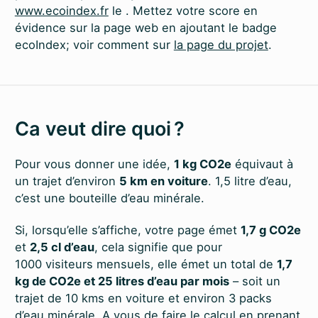
www.ecoindex.fr
le
. Mettez votre score en
évidence sur la page web en ajoutant le badge
ecoIndex; voir comment sur
la page du projet
.
Ca veut dire quoi ?
Pour vous donner une idée,
1 kg CO2e
équivaut à
un trajet d’environ
5 km en voiture
. 1,5 litre d’eau,
c’est une bouteille d’eau minérale.
Si, lorsqu’elle s’affiche, votre page émet
1,7 g CO2e
et
2,5 cl d’eau
, cela signifie que pour
1000 visiteurs mensuels, elle émet un total de
1,7
kg de CO2e et 25 litres d’eau par mois
– soit un
trajet de 10 kms en voiture et environ 3 packs
d’eau minérale. A vous de faire le calcul en prenant