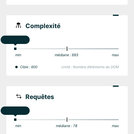
Complexité
éléments
min
médiane : 693
max
Cible : 600
Unité : Nombre d’éléments du DOM
Requêtes
requêtes
min
médiane : 78
max