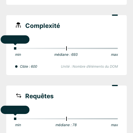
Complexité
éléments
min
médiane : 693
max
Cible : 600
Unité : Nombre d’éléments du DOM
Requêtes
requêtes
min
médiane : 78
max