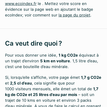
www.ecoindex.fr
le
. Mettez votre score en
évidence sur la page web en ajoutant le badge
ecoIndex; voir comment sur
la page du projet
.
Ca veut dire quoi ?
Pour vous donner une idée,
1 kg CO2e
équivaut à
un trajet d’environ
5 km en voiture
. 1,5 litre d’eau,
c’est une bouteille d’eau minérale.
Si, lorsqu’elle s’affiche, votre page émet
1,7 g CO2e
et
2,5 cl d’eau
, cela signifie que pour
1000 visiteurs mensuels, elle émet un total de
1,7
kg de CO2e et 25 litres d’eau par mois
– soit un
trajet de 10 kms en voiture et environ 3 packs
d’eau minérale. A vous de faire le calcul en prenant