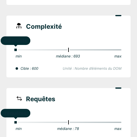
Complexité
éléments
min
médiane : 693
max
Cible : 600
Unité : Nombre d’éléments du DOM
Requêtes
requêtes
min
médiane : 78
max