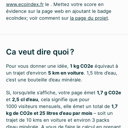
www.ecoindex.fr
le
. Mettez votre score en
évidence sur la page web en ajoutant le badge
ecoIndex; voir comment sur
la page du projet
.
Ca veut dire quoi ?
Pour vous donner une idée,
1 kg CO2e
équivaut à
un trajet d’environ
5 km en voiture
. 1,5 litre d’eau,
c’est une bouteille d’eau minérale.
Si, lorsqu’elle s’affiche, votre page émet
1,7 g CO2e
et
2,5 cl d’eau
, cela signifie que pour
1000 visiteurs mensuels, elle émet un total de
1,7
kg de CO2e et 25 litres d’eau par mois
– soit un
trajet de 10 kms en voiture et environ 3 packs
d’eau minérale. A vous de faire le calcul en prenant