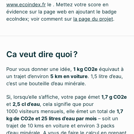
www.ecoindex.fr
le
. Mettez votre score en
évidence sur la page web en ajoutant le badge
ecoIndex; voir comment sur
la page du projet
.
Ca veut dire quoi ?
Pour vous donner une idée,
1 kg CO2e
équivaut à
un trajet d’environ
5 km en voiture
. 1,5 litre d’eau,
c’est une bouteille d’eau minérale.
Si, lorsqu’elle s’affiche, votre page émet
1,7 g CO2e
et
2,5 cl d’eau
, cela signifie que pour
1000 visiteurs mensuels, elle émet un total de
1,7
kg de CO2e et 25 litres d’eau par mois
– soit un
trajet de 10 kms en voiture et environ 3 packs
d’eau minérale. A vous de faire le calcul en prenant