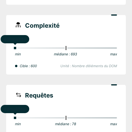
Complexité
éléments
min
médiane : 693
max
Cible : 600
Unité : Nombre d’éléments du DOM
Requêtes
requêtes
min
médiane : 78
max