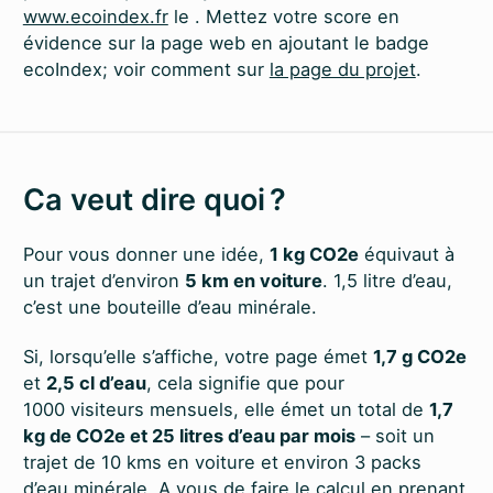
www.ecoindex.fr
le
. Mettez votre score en
évidence sur la page web en ajoutant le badge
ecoIndex; voir comment sur
la page du projet
.
Ca veut dire quoi ?
Pour vous donner une idée,
1 kg CO2e
équivaut à
un trajet d’environ
5 km en voiture
. 1,5 litre d’eau,
c’est une bouteille d’eau minérale.
Si, lorsqu’elle s’affiche, votre page émet
1,7 g CO2e
et
2,5 cl d’eau
, cela signifie que pour
1000 visiteurs mensuels, elle émet un total de
1,7
kg de CO2e et 25 litres d’eau par mois
– soit un
trajet de 10 kms en voiture et environ 3 packs
d’eau minérale. A vous de faire le calcul en prenant