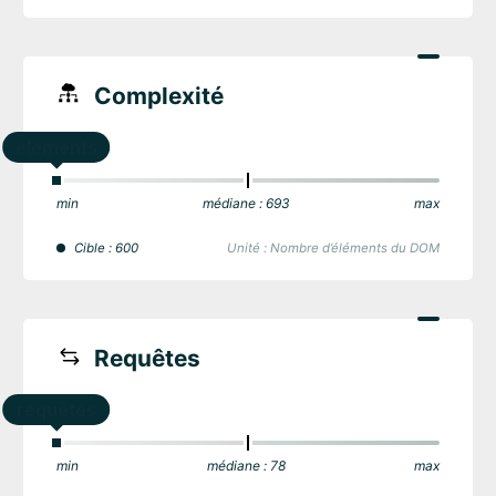
Complexité
éléments
min
médiane : 693
max
Cible : 600
Unité : Nombre d’éléments du DOM
Requêtes
requêtes
min
médiane : 78
max